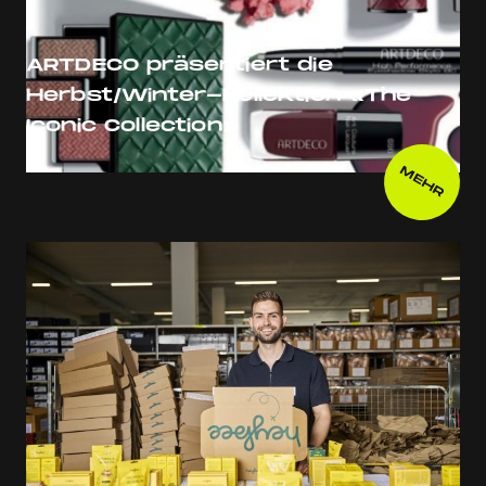
ARTDECO präsentiert die
Herbst/Winter-Kollektion «The
Iconic Collection»
MEHR