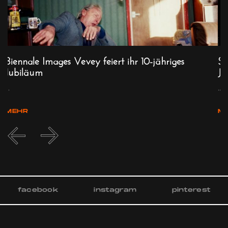
Biennale Images Vevey feiert ihr 10-jähriges
St
Jubiläum
Ju
.
...
...
MEHR
M
facebook
instagram
pinterest