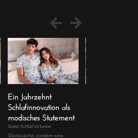
Ein Jahrzehnt
Longevity Ever
Schlafinnovation als
Das Geheimnis e
modisches Statement
langen Lebens
Guter Schlaf ist keine
Mit „Longevity Everyday“ s
Glückssache, sondern eine
Novotel seine neue globa.