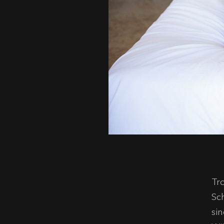
Tr
Sc
si