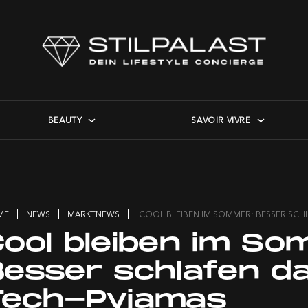
BEAUTY
SAVOIR VIVRE
ME
NEWS
MARKTNEWS
COOL BLEIBEN IM SOMMER: BESSER SCH
Cool bleiben im So
Besser schlafen d
Tech-Pyjamas