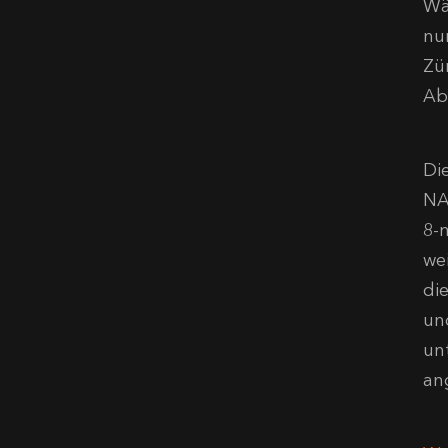
Wä
nu
Zü
Ab
Di
NA
8-
wei
di
un
un
an