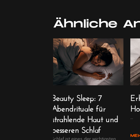
Ähnliche Ar
ty Everyday:
Beauty Sleep: 7
Er
eimnis eines
Abendrituale für
Ho
Lebens
strahlende Haut und
...
besseren Schlaf
y Everyday“ stellt
ME
e neue globa...
Schlaf ist eines der wichtigsten