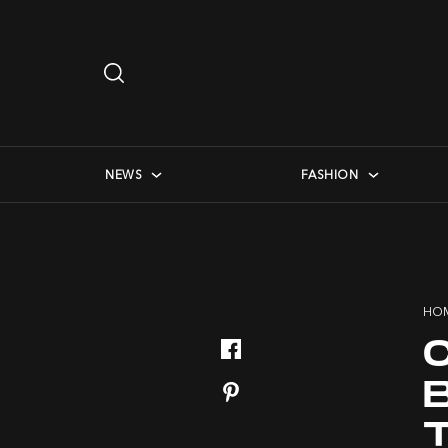
Search
…
checkbox menu
NEWS
FASHION
HO