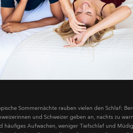
opische Sommernächte rauben vielen den Schlaf: Bere
hweizerinnen und Schweizer geben an, nachts zu war
nd häufiges Aufwachen, weniger Tiefschlaf und Müdi