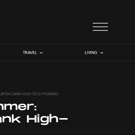
TRAVEL
LIVING
LAFEN DANK HIGH-TECH-PYJAMAS
mmer:
ank High-