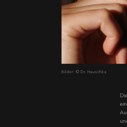
Bilder: © Dr. Hauschka
Di
ei
Au
un