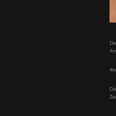
Da
Am
Re
Di
Za