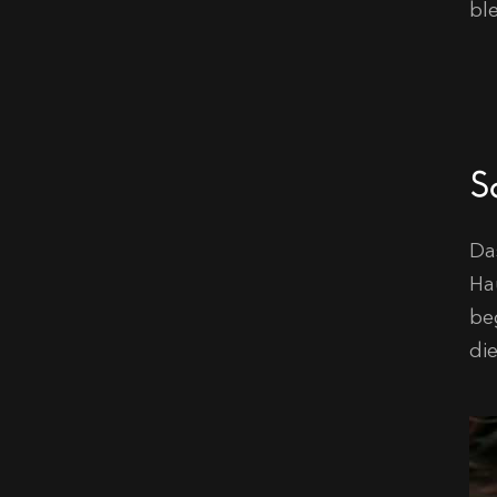
bl
S
Da
Ha
be
di