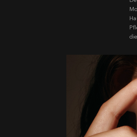
Der
Mo
Ha
Pf
di