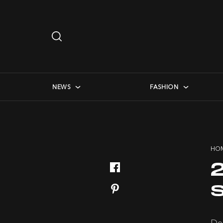
Search
…
checkbox menu
NEWS
FASHION
HO