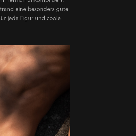
r herrlich unkompliziert.
Strand eine besonders gute
für jede Figur und coole