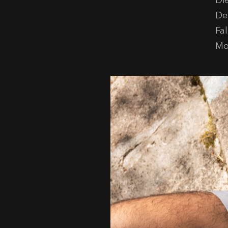
Di
De
Fa
Mo