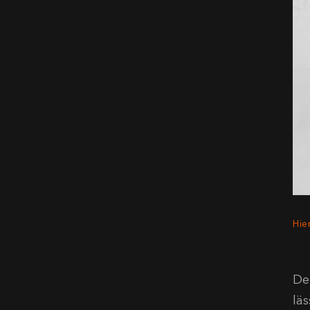
Hie
Der
läs