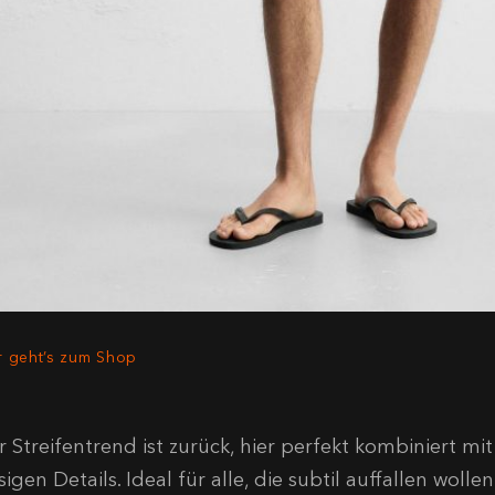
r geht’s zum Shop
 Streifentrend ist zurück, hier perfekt kombiniert mi
sigen Details. Ideal für alle, die subtil auffallen wolle