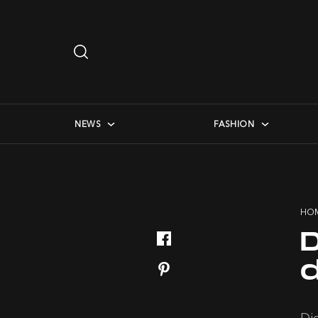
Search
…
checkbox menu
NEWS
FASHION
HO