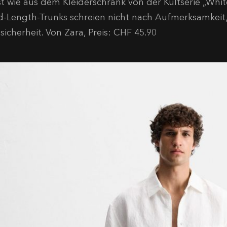
st wie aus dem Kleiderschrank von der Kultserie „Whit
d-Length-Trunks schreien nicht nach Aufmerksamkeit
lsicherheit. Von Zara, Preis: CHF 45.90