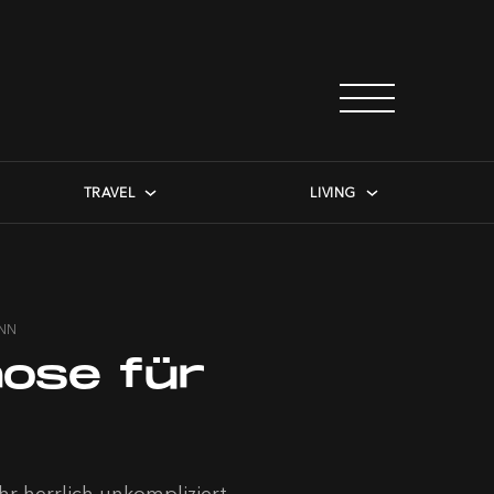
TRAVEL
LIVING
ANN
hose für