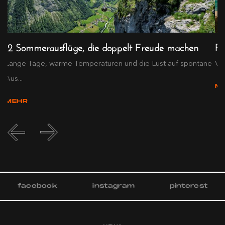
12 Sommerausflüge, die doppelt Freude machen
Fü
Lange Tage, warme Temperaturen und die Lust auf spontane
Von
Aus...
M
MEHR
facebook
instagram
pinterest