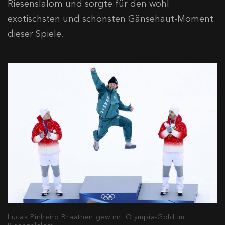
Riesenslalom und sorgte für den wohl
exotischsten und schönsten Gänsehaut-Moment
dieser Spiele.
Lucas Pinheiro Braathen gewinnt Olympia-Gold im