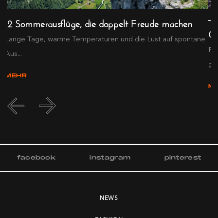
12 Sommerausflüge, die doppelt Freude machen
Te
Ge
Lange Tage, warme Temperaturen und die Lust auf spontane
Pa
Aus...
gle
MEHR
M
facebook
instagram
pinterest
NEWS