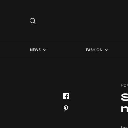
Search
…
checkbox menu
NEWS
FASHION
HO