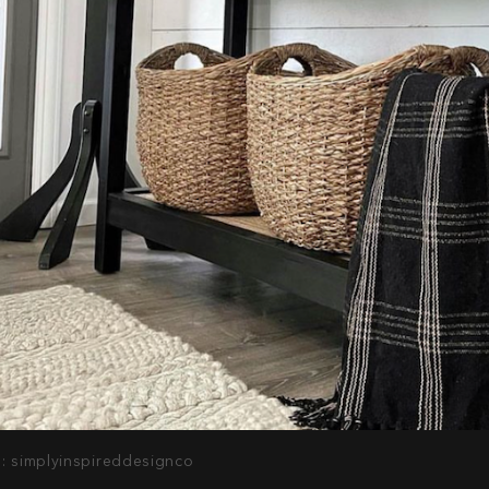
d: simplyinspireddesignco