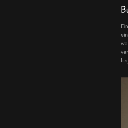
B
Ei
ei
we
ve
li