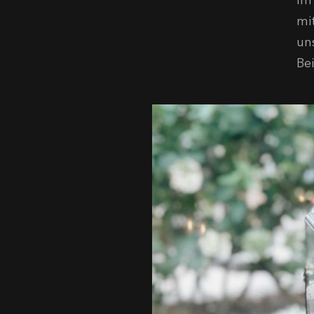
Im
mi
un
Bei