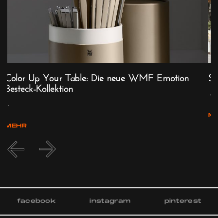
Color Up Your Table: Die neue WMF Emotion
So
Besteck-Kollektion
d
...
...
M
MEHR
facebook
instagram
pinterest