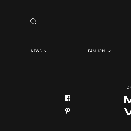
Search
…
checkbox menu
NEWS
FASHION
HO
M