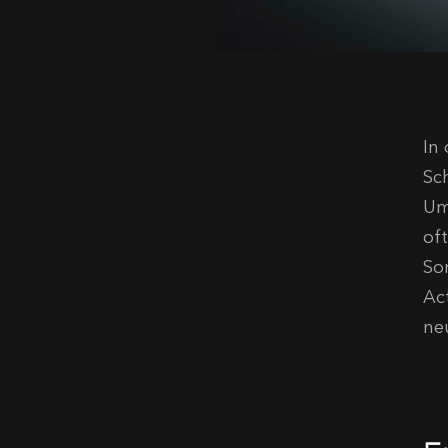
In
Sch
Um
oft
So
Ac
ne