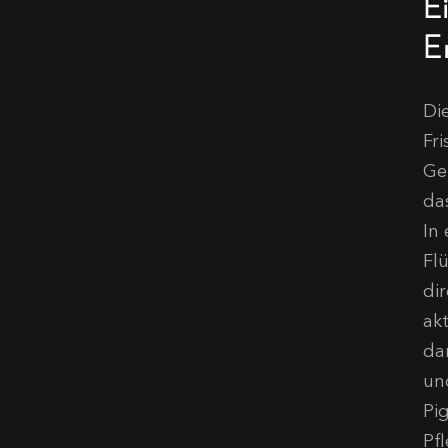
E
Er
Di
Fr
Ge
da
In
Fl
di
ak
da
un
Pi
Pf