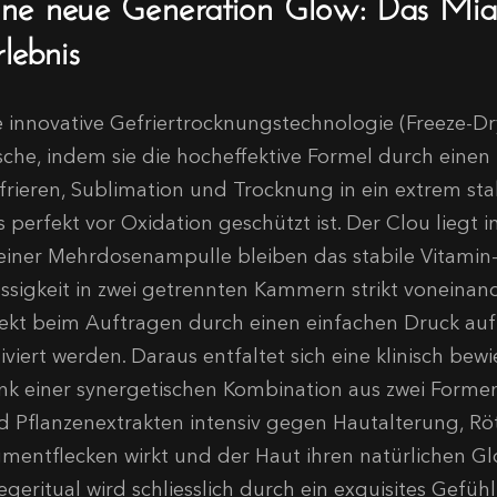
ine neue Generation Glow: Das Mi
lebnis
e innovative Gefriertrocknungstechnologie (Freeze-Dr
ische, indem sie die hocheffektive Formel durch einen
frieren, Sublimation und Trocknung in ein extrem sta
s perfekt vor Oxidation geschützt ist. Der Clou liegt 
 einer Mehrdosenampulle bleiben das stabile Vitamin
üssigkeit in zwei getrennten Kammern strikt voneinande
rekt beim Auftragen durch einen einfachen Druck auf
tiviert werden. Daraus entfaltet sich eine klinisch be
nk einer synergetischen Kombination aus zwei Formen
d Pflanzenextrakten intensiv gegen Hautalterung, R
gmentflecken wirkt und der Haut ihren natürlichen Gl
legeritual wird schliesslich durch ein exquisites Gefü