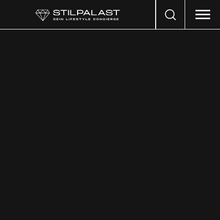
Search
…