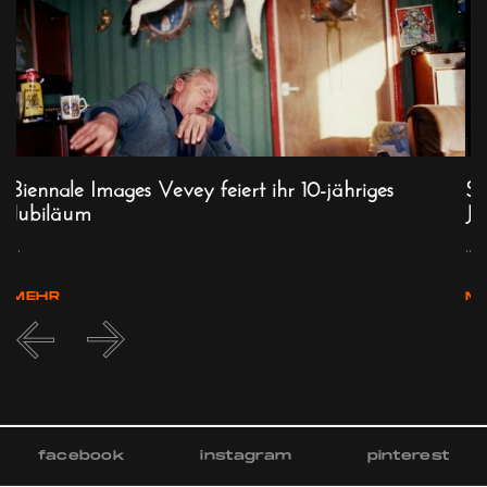
Biennale Images Vevey feiert ihr 10-jähriges
St
Jubiläum
Ju
...
...
MEHR
M
facebook
instagram
pinterest