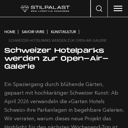
Search
…
HOME
SAVOIR VIVRE
KUNST/KULTUR
SCHWEIZER HOTELPARKS WERDEN ZUR OPEN-AIR-GALERIE
Schweizer Hotelparks
werden zur Open-Air-
Galerie
Ein Spaziergang durch blühende Gärten,
gepaart mit hochkarätiger Schweizer Kunst: Ab
April 2026 verwandeln die «Garten Hotels
Schweiz» ihre Parkanlagen in begehbare Galerien.
Wir verraten, warum dieses neue Projekt das
Highlight für den nächsten Wochenend-Trip ist.