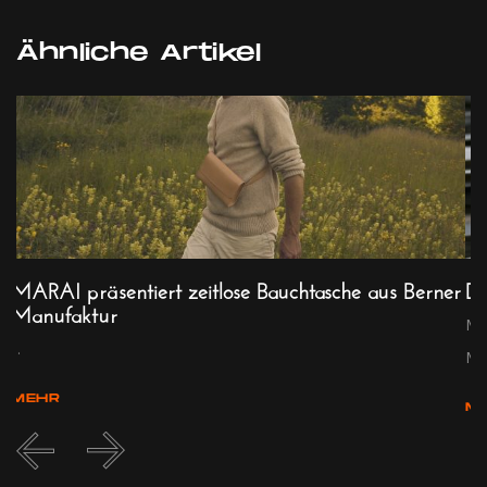
Ähnliche Artikel
MARAI präsentiert zeitlose Bauchtasche aus Berner
De
Manufaktur
d
Ma
...
Mom
MEHR
M