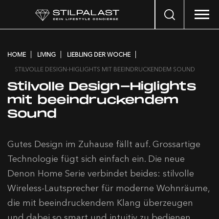
Search
…
HOME
LIVING
LIEBLING DER WOCHE
STILVOLLE DESIGN-HIGLIGHTS MIT BEEINDRUCKENDEM SOUND
Stilvolle Design-Higlights
mit beeindruckendem
Sound
Gutes Design im Zuhause fällt auf. Grossartige
Technologie fügt sich einfach ein. Die neue
Denon Home Serie verbindet beides: stilvolle
Wireless-Lautsprecher für moderne Wohnräume,
die mit beeindruckendem Klang überzeugen
und dabei so smart und intuitiv zu bedienen