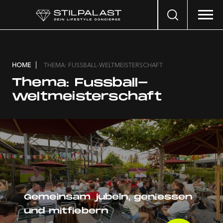
Search
…
HOME
THEMA: FUSSBALL-WELTMEISTERSCHAFT
Thema:
Fussball-
Weltmeisterschaft
Gemeinsam jubeln, geniessen
und mitfiebern