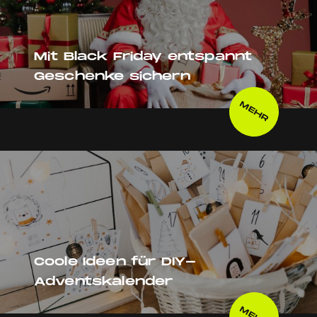
Mit Black Friday entspannt
Geschenke sichern
MEHR
Coole Ideen für DIY-
Adventskalender
MEHR