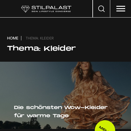
Search
…
HOME
THEMA: KLEIDER
Thema:
Kleider
Die schönsten Wow-Kleider
für warme Tage
MEHR