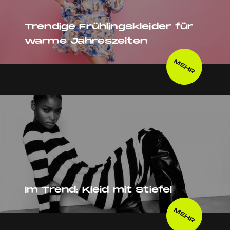
Trendige Frühlingskleider für
warme Jahreszeiten
MEHR
Im Trend: Kleid mit Stiefel
MEHR