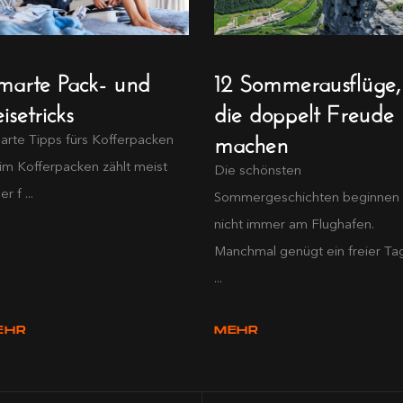
marte Pack- und
12 Sommerausflüge,
isetricks
die doppelt Freude
machen
arte Tipps fürs Kofferpacken
im Kofferpacken zählt meist
Die schönsten
er f ...
Sommergeschichten beginnen
nicht immer am Flughafen.
Manchmal genügt ein freier Ta
...
EHR
MEHR