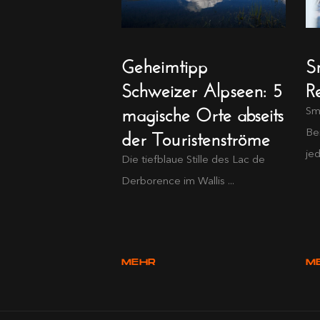
Geheimtipp
S
Schweizer Alpseen: 5
Re
magische Orte abseits
Sm
der Touristenströme
Be
jed
Die tiefblaue Stille des Lac de
Derborence im Wallis ...
MEHR
M