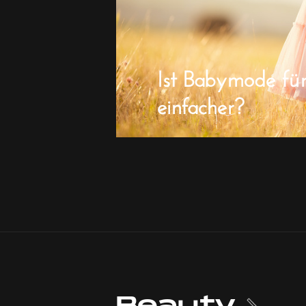
Ist Babymode fü
einfacher?