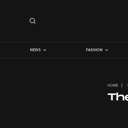
Search
…
checkbox menu
NEWS
FASHION
HOME
Th