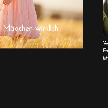
r Mädchen wirklich
Wa
Fa
ist