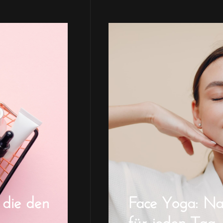
 die den
Face Yoga: Natü
für jeden Tag