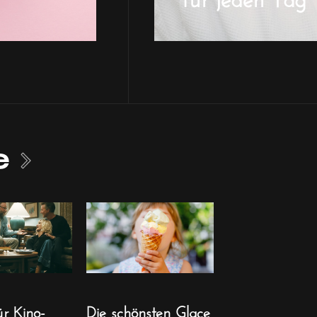
e
ür Kino-
Die schönsten Glace