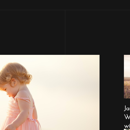
Ja
Wa
wi