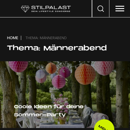
Search
…
HOME
THEMA: MÄNNERABEND
Thema:
Männerabend
Coole Ideen für deine
Sommer-Party
MEHR