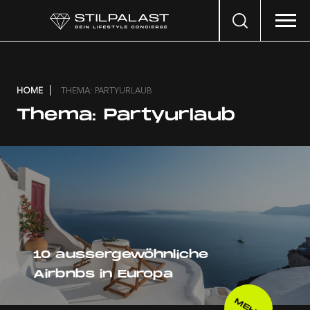
Search
…
HOME
THEMA: PARTYURLAUB
Thema:
Partyurlaub
10 aussergewöhnliche
Airbnbs in Europa
MEHR