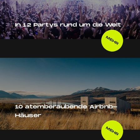
In 12 Partys rund um die Welt
MEHR
10 atemberaubende Airbnb-
Häuser
MEHR