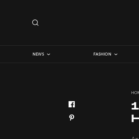
Search
…
checkbox menu
NEWS
FASHION
HO