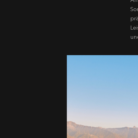
An
So
pr
Le
un