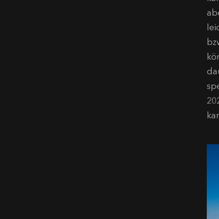
ab
le
bz
kö
da
sp
20
ka