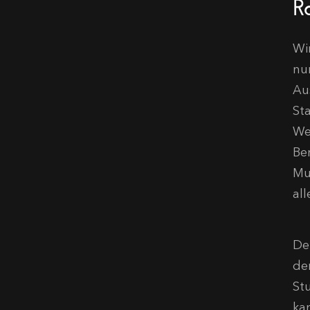
R
Wi
nu
Au
St
We
Be
Mu
all
De
de
St
ka