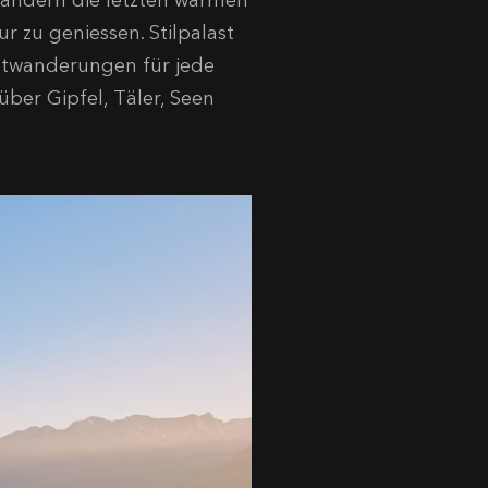
andern die letzten warmen
 zu geniessen. Stilpalast
bstwanderungen für jede
ber Gipfel, Täler, Seen