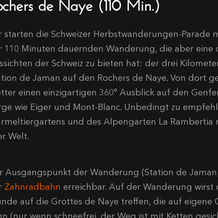
ochers de Naye (110 Min.)
r starten die Schweizer Herbstwanderungen-Parade mi
r 110 Minuten dauernden Wanderung, die aber eine d
ssichten der Schweiz zu bieten hat: der drei Kilomet
ation de Jaman auf den Rochers de Naye. Von dort g
tter einen einzigartigen 360° Ausblick auf den Genfe
rge wie Eiger und Mont-Blanc. Unbedingt zu empfehl
rmeltiergartens und des Alpengarten La Rambertia 
er Welt.
r Ausgangspunkt der Wanderung (Station de Jaman) 
r
Zahnradbahn
erreichbar. Auf der Wanderung wirst 
unde auf die Grottes de Naye treffen, die auf eigene
nn (nur wenn schneefrei, der Weg ist mit Ketten gesic