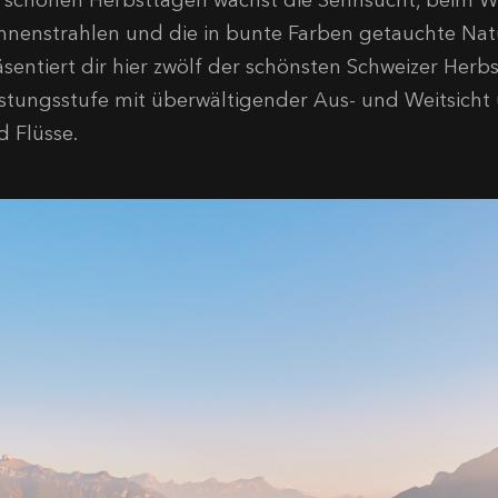
 schönen Herbsttagen wächst die Sehnsucht, beim W
nnenstrahlen und die in bunte Farben getauchte Natur
äsentiert dir hier zwölf der schönsten Schweizer Her
istungsstufe mit überwältigender Aus- und Weitsicht ü
d Flüsse.