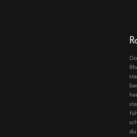
R
Do
Rh
st
be
he
st
fü
sc
du