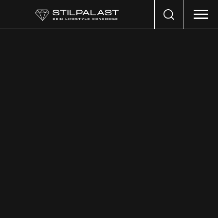
Search
…