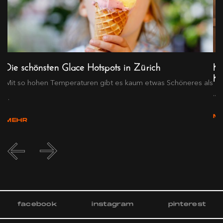
Die schönsten Glace Hotspots in Zürich
KR
Ko
Mit so hohen Temperaturen gibt es kaum etwas Schöneres als
...
...
M
MEHR
facebook
instagram
pinterest