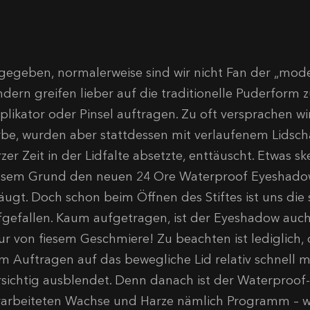
gegeben, normalerweise sind wir nicht Fan der „moder
ndern greifen lieber auf die traditionelle Puderform z
plikator oder Pinsel auftragen. Zu oft versprachen w
rbe, wurden aber stattdessen mit verlaufenem Lidsch
zer Zeit in der Lidfalte absetzte, enttäuscht. Etwas s
esem Grund den neuen 24 Ore Waterproof Eyeshadow
äugt. Doch schon beim Öffnen des Stiftes ist uns die 
fgefallen. Kaum aufgetragen, ist der Eyeshadow auch 
ur von fiesem Geschmiere! Zu beachten ist lediglich
m Auftragen auf das bewegliche Lid relativ schnell m
rsichtig ausblendet. Denn danach ist der Waterproof
rarbeiteten Wachse und Harze nämlich Programm – 