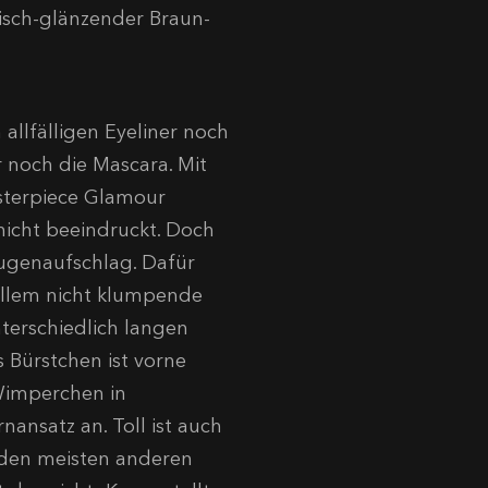
lisch-glänzender Braun-
allfälligen Eyeliner noch
r noch die Mascara. Mit
sterpiece Glamour
nicht beeindruckt. Doch
Augenaufschlag. Dafür
 allem nicht klumpende
terschiedlich langen
 Bürstchen ist vorne
 Wimperchen in
ansatz an. Toll ist auch
u den meisten anderen