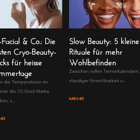
-Facial & Co.: Die
Slow Beauty: 5 kleine
sten Cryo-Beauty-
Rituale für mehr
ks für heisse
Wohlbefinden
mmertage
Zwischen vollen Terminkalendern,
ständiger Erreichbarkeit u...
 die Temperaturen im
er die 30-Grad-Marke
MEHR
en, s...
HR