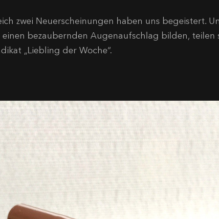
eich zwei Neuerscheinungen haben uns begeistert. Un
r einen bezaubernden Augenaufschlag bilden, teilen s
ädikat „Liebling der Woche“.