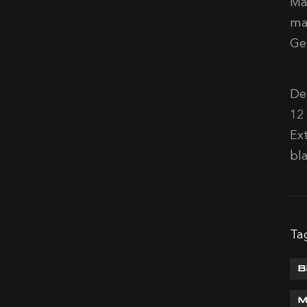
Ma
ma
Ge
De
12
Ex
bl
Ta
B
M