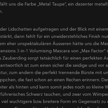
fällt uns die Farbe „Metal Taupe“, ein dezenter metal
n.
t der Lidschatten aufgetragen und der Blick mit einem 
stärkt, dann fehlt für ein unwiderstehliches Finish nu
rem eher unspektakulären Äusseren hätte uns die Ma
tensions 3-in-1 Volumising Mascara von „Max Factor“ 
s Zauberding sorgt tatsächlich für einen perfekten 
rantwortlich ist zum einen sicher die seidige und vor
xtur, zum andern die perfekt trennende Bürste mit un
ppchen, die fast schon an einen Rechen erinnern. Das
eiter als hinten und kann somit jedes noch so kleine
rführerisches Schwarz tauchen, und zwar vom Wimpern
e viel wuchtigere bzw. breitere Form im Gegensatz z