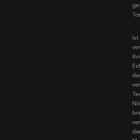
ge
To
Is
ver
ih
Ex
da
ve
Te
Nö
br
ve
di