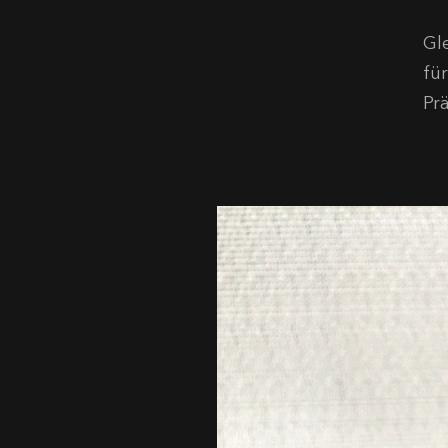
Gl
fü
Pr