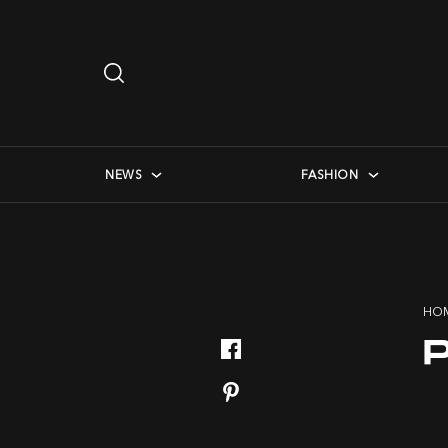
Search
…
checkbox menu
NEWS
FASHION
HO