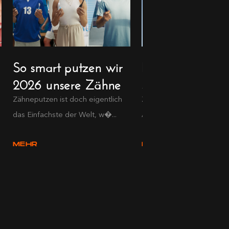
So smart putzen wir
Die neuen Beaut
2026 unsere Zähne
Stars
Zähneputzen ist doch eigentlich
Zwischen Duft-Neuheiten,
das Einfachste der Welt, w�...
Aging-Highlights und Haar
MEHR
MEHR