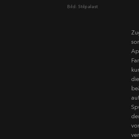
Bild: Stilpalast
Zu
so
Ap
Fa
kur
di
be
au
Sp
de
vo
ve