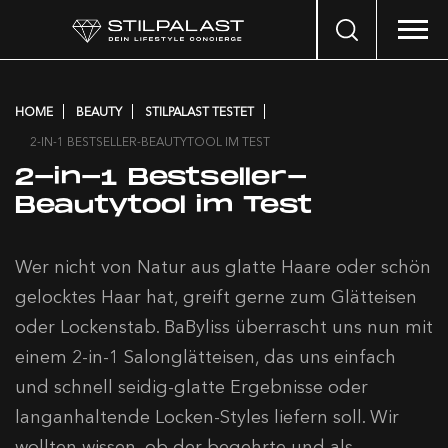
Search
…
HOME
BEAUTY
STILPALAST TESTET
2-IN-1 BESTSELLER-BEAUTYTOOL IM TEST
2-in-1 Bestseller-
Beautytool im Test
Wer nicht von Natur aus glatte Haare oder schön
gelocktes Haar hat, greift gerne zum Glätteisen
oder Lockenstab. BaByliss überrascht uns nun mit
einem 2-in-1 Salonglätteisen, das uns einfach
und schnell seidig-glatte Ergebnisse oder
langanhaltende Locken-Styles liefern soll. Wir
wollten wissen, ob der begehrte und als