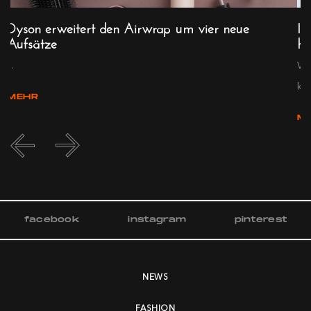
Dyson erweitert den Airwrap um vier neue
Ic
Aufsätze
he
...
We
kna
MEHR
M
facebook
instagram
pinterest
NEWS
FASHION