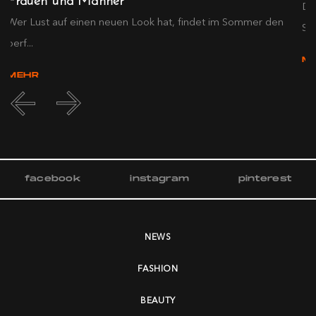
in
Di
Wer Lust auf einen neuen Look hat, findet im Sommer den
Som
perf...
M
MEHR
facebook
instagram
pinterest
NEWS
FASHION
BEAUTY