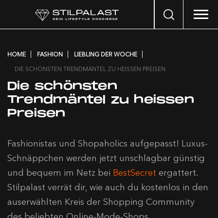
Search
…
HOME
FASHION
LIEBLING DER WOCHE
DIE SCHÖNSTEN TRENDMÄNTEL ZU HEISSEN PREISEN
Die schönsten
Trendmäntel zu heissen
Preisen
Fashionistas und Shopaholics aufgepasst! Luxus-
Schnäppchen werden jetzt unschlagbar günstig
und bequem im Netz bei
BestSecret
ergattert.
Stilpalast verrät dir, wie auch du kostenlos in den
auserwählten Kreis der Shopping Community
des beliebten Online-Mode-Shops