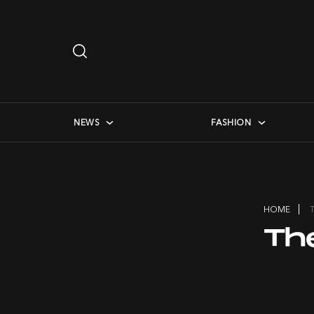
Search
…
checkbox menu
NEWS
FASHION
HOME
Th