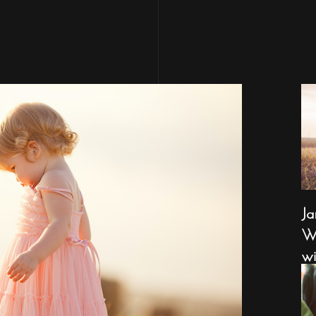
Ja
Wa
wi