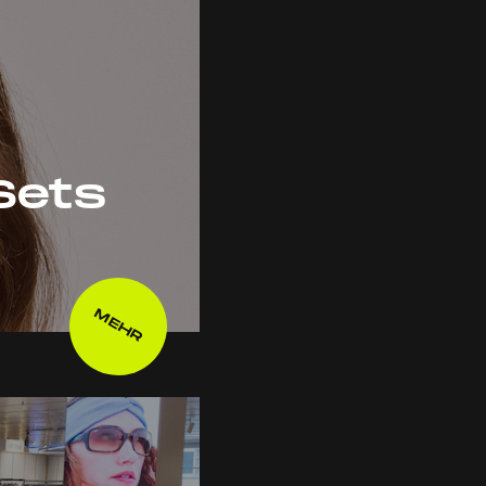
Sets
MEHR