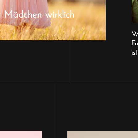
r Mädchen wirklich
Wa
Fa
ist