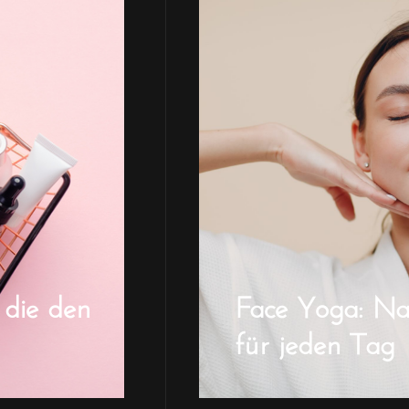
 die den
Face Yoga: Natü
für jeden Tag