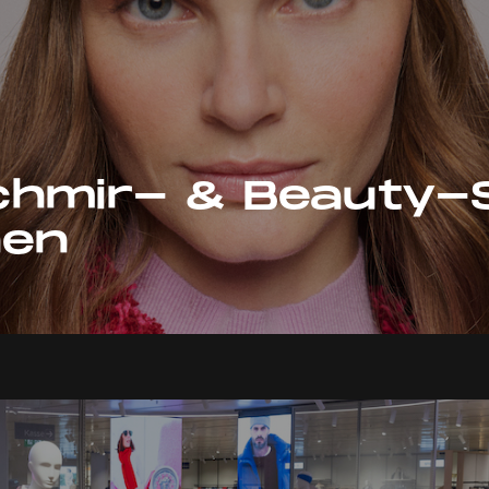
chmir- & Beauty-
nen