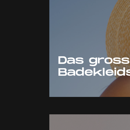
Das gros
Badeklei