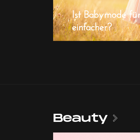
Ist Babymode fü
einfacher?
Beauty