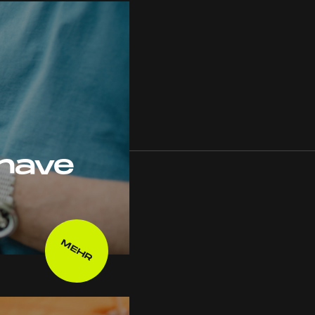
have
MEHR