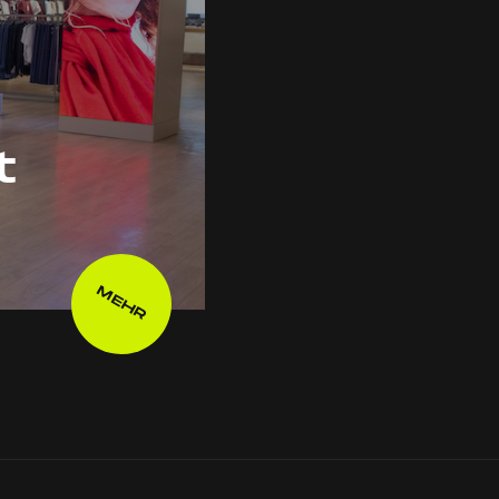
t
MEHR