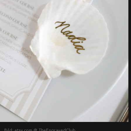
Bild: etsy.com @ TheEngravedClub