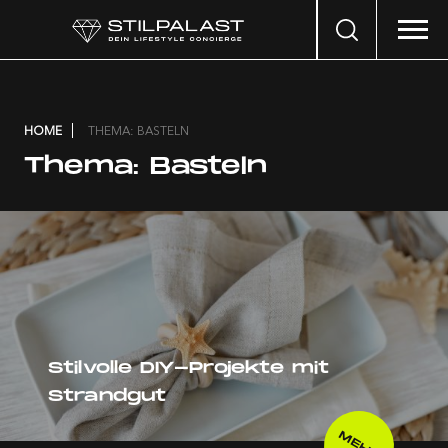
Search
…
HOME
THEMA: BASTELN
Thema:
Basteln
Stilvolle DIY-Projekte mit
Strandgut
MEHR