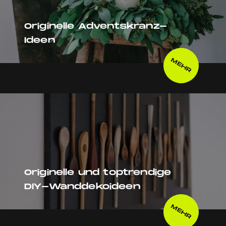
Originelle Adventskranz-
Ideen
MEHR
Originelle und toptrendige
DIY-Wanddekoideen
MEHR