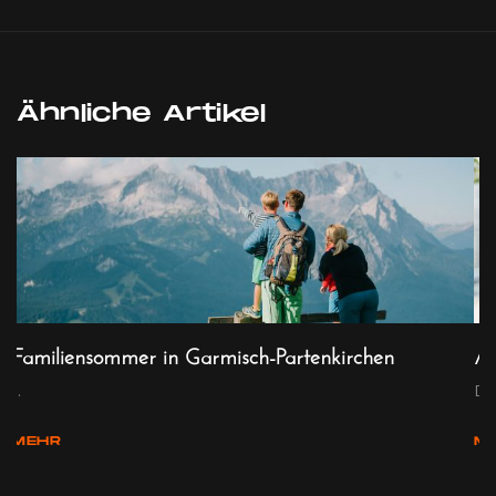
Ähnliche Artikel
Familiensommer in Garmisch-Partenkirchen
At
...
Der
MEHR
M