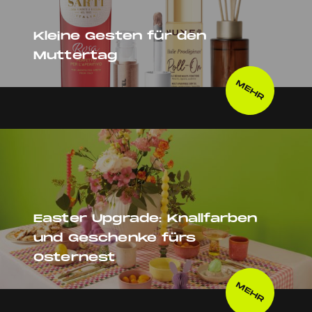
Kleine Gesten für den
Muttertag
MEHR
Easter Upgrade: Knallfarben
und Geschenke fürs
Osternest
MEHR