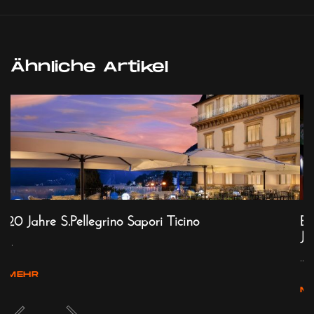
Ähnliche Artikel
20 Jahre S.Pellegrino Sapori Ticino
Bi
Ju
...
...
MEHR
M