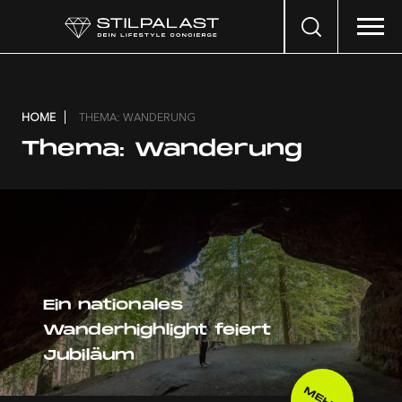
Search
…
HOME
THEMA: WANDERUNG
Thema:
Wanderung
Ein nationales
Wanderhighlight feiert
Jubiläum
MEHR