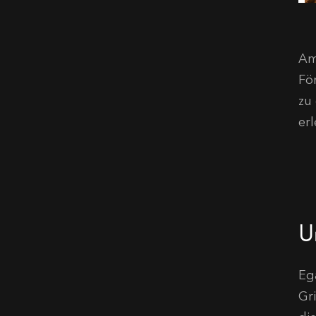
Ama
Fö
zu
erl
Un
Eg
Gr