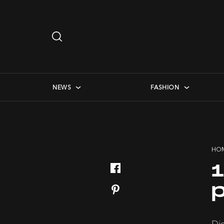
Search
…
checkbox menu
NEWS
FASHION
HO