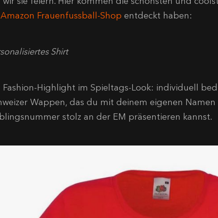
e wir sie feiern. Hier kommen die schönsten und cools
m
Amazon Frauenfussball-Shop
entdeckt haben:
sonalisiertes Shirt
 Fashion-Highlight im Spieltags-Look: individuell bed
hweizer Wappen, das du mit deinem eigenen Namen 
eblingsnummer stolz an der EM präsentieren kannst.