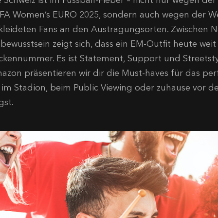
e Schweiz ist im Fussball-Fieber – nicht nur wegen der
FA Women’s EURO 2025, sondern auch wegen der Wel
kleideten Fans an den Austragungsorten. Zwischen N
lbewusstsein zeigt sich, dass ein EM-Outfit heute weit 
ckennummer. Es ist Statement, Support und Streetst
azon präsentieren wir dir die Must-haves für das per
 im Stadion, beim Public Viewing oder zuhause vor de
gst.