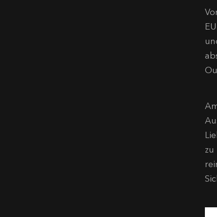
Vom
EU
un
ab
Out
Am
Au
Li
zu
re
Si