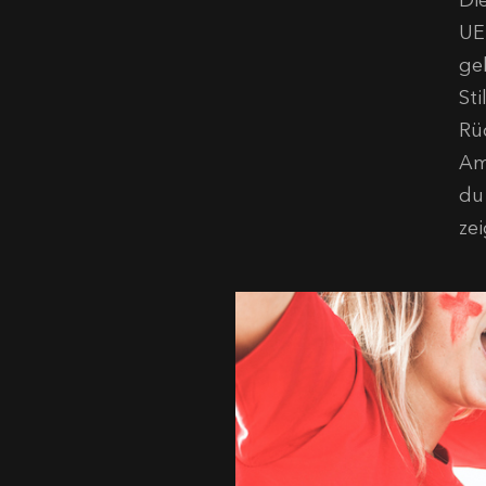
Di
UE
ge
Sti
Rü
Am
du
zei