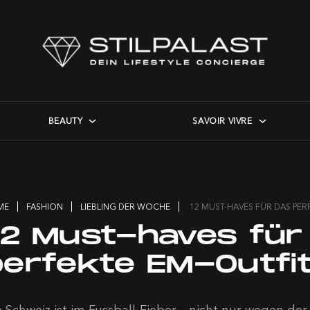
BEAUTY
SAVOIR VIVRE
ME
FASHION
LIEBLING DER WOCHE
12 MUST-HAVES FÜR DAS PER
12 Must-haves für
perfekte EM-Outfi