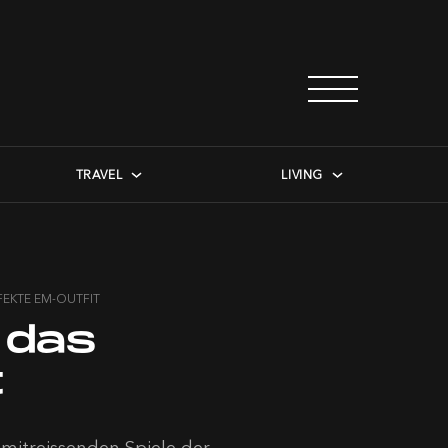
TRAVEL
LIVING
FEKTE EM-OUTFIT
 das
t