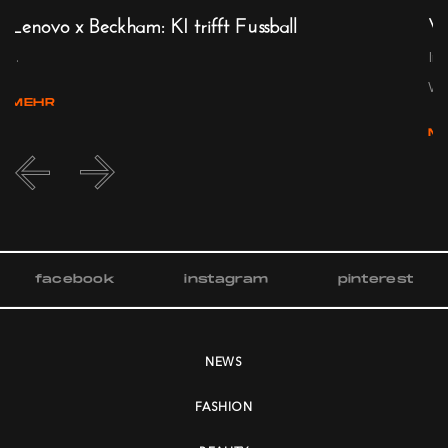
Lenovo x Beckham: KI trifft Fussball
Wo
...
Im
Wä
MEHR
M
facebook
instagram
pinterest
NEWS
FASHION