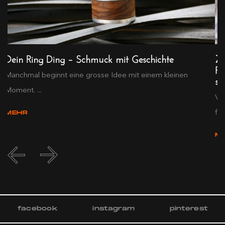
Dein Ring Ding – Schmuck mit Geschichte
Ze
Fr
..
Manchmal beginnt eine grosse Idee mit einem kleinen
so
Moment. ...
Ve
f...
MEHR
M
facebook
instagram
pinterest