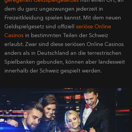
geregelten Geldspielgesetzes
nun einen Ort, an
dem du ganz ungezwungen jederzeit in
Freizeitkleidung spielen kannst. Mit dem neuen
Geldspielgesetz sind offiziell
seriöse Online
Casinos
in bestimmten Teilen der Schweiz
erlaubt. Zwar sind diese seriösen Online Casinos
anders als in Deutschland an die terrestrischen
Spielbanken gebunden, können aber landesweit
innerhalb der Schweiz gespielt werden.