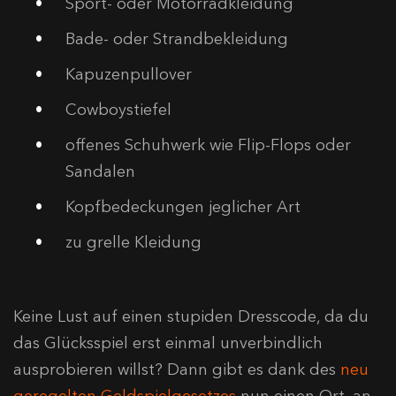
Sport- oder Motorradkleidung
Bade- oder Strandbekleidung
Kapuzenpullover
Cowboystiefel
offenes Schuhwerk wie Flip-Flops oder
Sandalen
Kopfbedeckungen jeglicher Art
zu grelle Kleidung
Keine Lust auf einen stupiden Dresscode, da du
das Glücksspiel erst einmal unverbindlich
ausprobieren willst? Dann gibt es dank des
neu