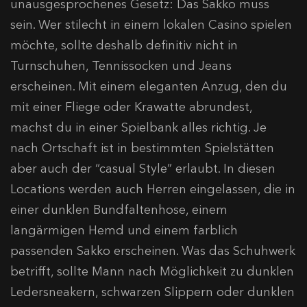
unausgesprochenes Gesetz: Das Sakko muss
sein. Wer stilecht in einem lokalen Casino spielen
möchte, sollte deshalb definitiv nicht in
Turnschuhen, Tennissocken und Jeans
erscheinen. Mit einem eleganten Anzug, den du
mit einer Fliege oder Krawatte abrundest,
machst du in einer Spielbank alles richtig. Je
nach Ortschaft ist in bestimmten Spielstätten
aber auch der “casual Style” erlaubt. In diesen
Locations werden auch Herren eingelassen, die in
einer dunklen Bundfaltenhose, einem
langärmigen Hemd und einem farblich
passenden Sakko erscheinen. Was das Schuhwerk
betrifft, sollte Mann nach Möglichkeit zu dunklen
Ledersneakern, schwarzen Slippern oder dunklen