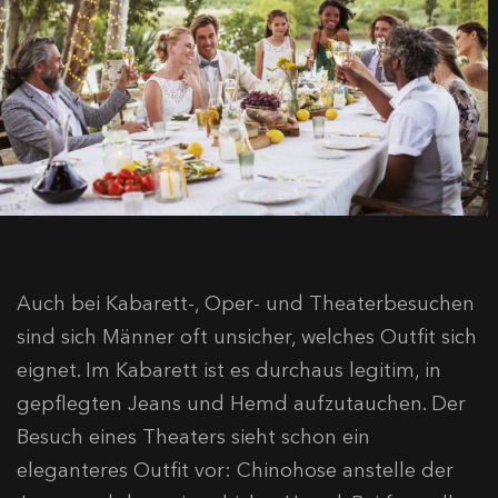
Auch bei Kabarett-, Oper- und Theaterbesuchen
sind sich Männer oft unsicher, welches Outfit sich
eignet. Im Kabarett ist es durchaus legitim, in
gepflegten Jeans und Hemd aufzutauchen. Der
Besuch eines Theaters sieht schon ein
eleganteres Outfit vor: Chinohose anstelle der