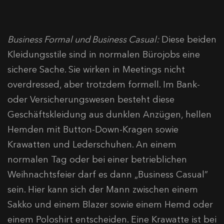
Business Formal und Business Casual:
Diese beiden
Kleidungsstile sind in normalen Bürojobs eine
sichere Sache. Sie wirken in Meetings nicht
overdressed, aber trotzdem formell. Im Bank-
oder Versicherungswesen besteht diese
Geschäftskleidung aus dunklen Anzügen, hellen
Hemden mit Button-Down-Kragen sowie
Krawatten und Lederschuhen. An einem
normalen Tag oder bei einer betrieblichen
Weihnachtsfeier darf es dann „Business Casual”
sein. Hier kann sich der Mann zwischen einem
Sakko und einem Blazer sowie einem Hemd oder
einem Poloshirt entscheiden. Eine Krawatte ist bei