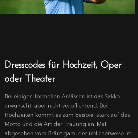
Dresscodes für Hochzeit, Oper
oder Theater
Bei einigen formellen Anlässen ist das Sakko
erwünscht, aber nicht verpflichtend. Bei
Hochzeiten kommt es zum Beispiel stark auf das
Motto und die Art der Trauung an. Mal
abgesehen vom Bräutigam, der üblicherweise im