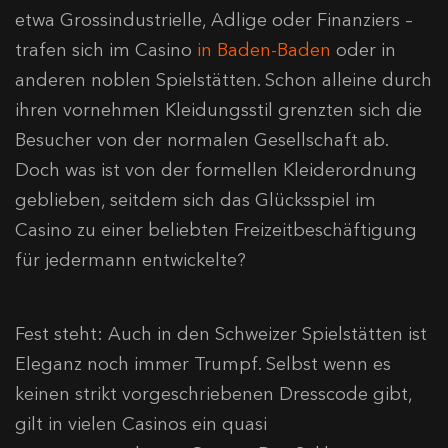
etwa Grossindustrielle, Adlige oder Finanziers –
trafen sich im Casino
in Baden-Baden
oder in
anderen noblen Spielstätten. Schon alleine durch
ihren vornehmen Kleidungsstil grenzten sich die
Besucher von der normalen Gesellschaft ab.
Doch was ist von der formellen Kleiderordnung
geblieben, seitdem sich das Glücksspiel im
Casino zu einer beliebten Freizeitbeschäftigung
für jedermann entwickelte?
Fest steht: Auch in den Schweizer Spielstätten ist
Eleganz noch immer Trumpf. Selbst wenn es
keinen strikt vorgeschriebenen Dresscode gibt,
gilt in vielen Casinos ein quasi