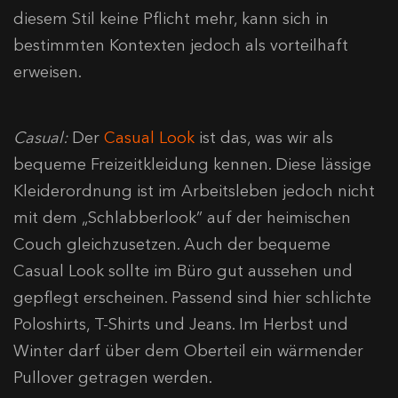
diesem Stil keine Pflicht mehr, kann sich in
bestimmten Kontexten jedoch als vorteilhaft
erweisen.
Casual:
Der
Casual Look
ist das, was wir als
bequeme Freizeitkleidung kennen. Diese lässige
Kleiderordnung ist im Arbeitsleben jedoch nicht
mit dem „Schlabberlook” auf der heimischen
Couch gleichzusetzen. Auch der bequeme
Casual Look sollte im Büro gut aussehen und
gepflegt erscheinen. Passend sind hier schlichte
Poloshirts, T-Shirts und Jeans. Im Herbst und
Winter darf über dem Oberteil ein wärmender
Pullover getragen werden.