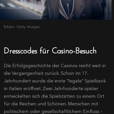
Bilder: Getty Images
Dresscodes für Casino-Besuch
Die Erfolgsgeschichte der Casinos reicht weit in
die Vergangenheit zurück. Schon im 17.
Jahrhundert wurde die erste “legale” Spielbank
in Italien eröffnet. Zwei Jahrhunderte später
entwickelten sich die Spielstätten zu einem Ort
für die Reichen und Schönen. Menschen mit
politischem oder gesellschaftlichem Einfluss –