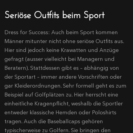
Seriöse Outfits beim Sport
Dress for Success: Auch beim Sport kommen
Männer mitunter nicht ohne seriöse Outfits aus.
Hier sind jedoch keine Krawatten und Anzüge
gefragt (ausser vielleicht bei Managern und
Beratern). Stattdessen gibt es – abhängig von
der Sportart – immer andere Vorschriften oder
gar Kleiderordnungen. Sehr formell geht es zum
Beispiel auf Golfplätzen zu. Hier herrscht eine
einheitliche Kragenpflicht, weshalb die Sportler
entweder klassische Hemden oder Poloshirts
tragen. Auch die Baseballcaps gehören
typischerweise zu Golfern. Sie bringen den