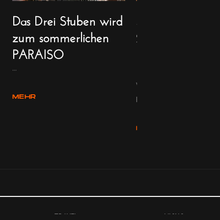
Das Drei Stuben wird
Sommerfrisuren
zum sommerlichen
2026: Die schön
PARAISO
Frisuren für Fr
und Männer
...
Wer Lust auf einen neue
MEHR
hat, findet im Sommer den
MEHR
TRAVEL
LIVING