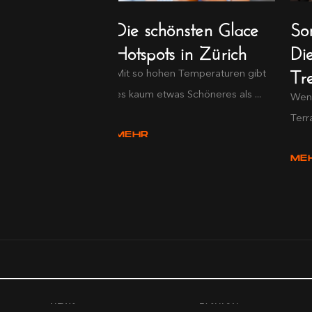
, Sonne, BBQ
Die schönsten Glace
So
forama
Hotspots in Zürich
Di
Tr
Mit so hohen Temperaturen gibt
es kaum etwas Schöneres als ...
Wenn
Terr
MEHR
ME
NEWS
FASHION