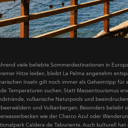
hrend viele beliebte Sommerdestinationen in Europa
tremer Hitze leiden, bleibt La Palma angenehm entsp
narischen Inseln gilt noch immer als Geheimtipp für a
lde Temperaturen suchen. Statt Massentourismus er
ndstrände, vulkanische Naturpools und beeindrucke
rbeerwäldern und Vulkanbergen. Besonders beliebt si
erwasserbecken wie der Charco Azul oder Wanderu
tionalpark Caldera de Taburiente. Auch kulturell ha