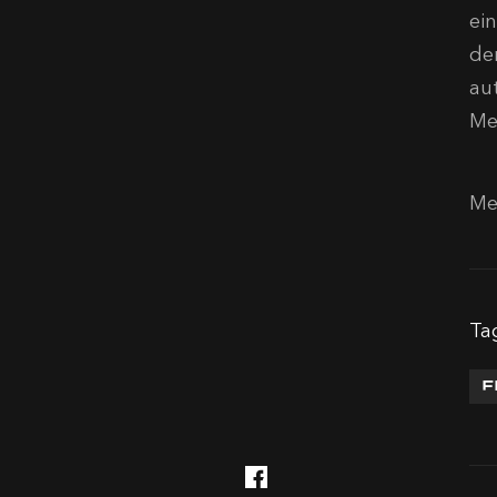
ein
de
au
Me
Me
Ta
F