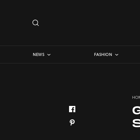
Search
…
checkbox menu
NEWS
FASHION
HO