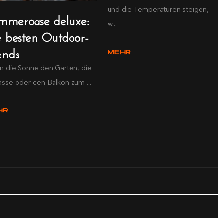
und die Temperaturen steigen,
mmeroase deluxe:
w...
e besten Outdoor-
ends
MEHR
 die Sonne den Garten, die
asse oder den Balkon zum ...
HR
BEAUTY
SAVOIR VIVRE