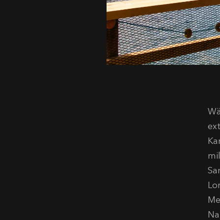
Wä
ex
Ka
mi
Sa
Lo
Me
Na