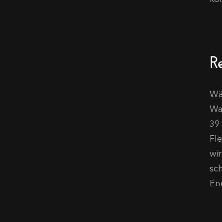
R
Wä
Wa
39
Fl
wi
sc
Ene