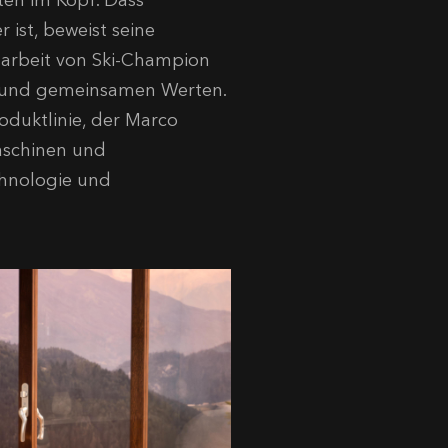
ten im Kopf. Dass
 ist, beweist seine
narbeit von Ski-Champion
g und gemeinsamen Werten.
roduktlinie, der Marco
aschinen und
chnologie und