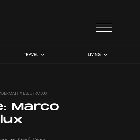
TRAVEL
LIVING
ODERMATT X ELECTROLUX
: Marco
lux