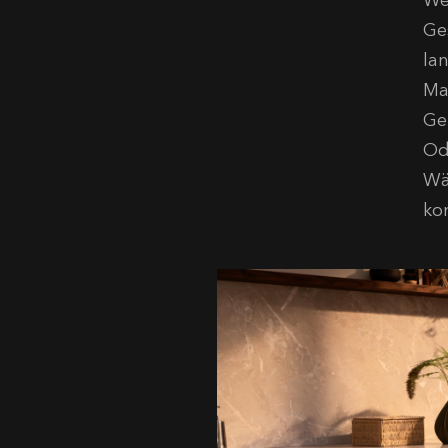
We
Ge
la
Ma
Ge
Od
Wä
ko