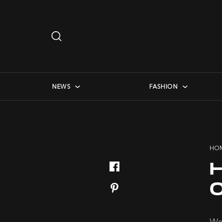
Search
…
checkbox menu
NEWS
FASHION
HO