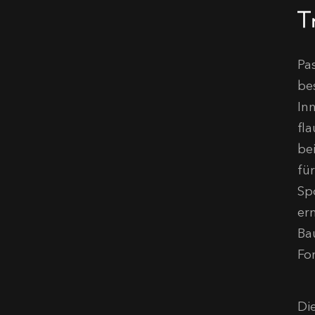
T
Pa
be
In
fl
be
fü
Sp
er
Ba
Fo
Die