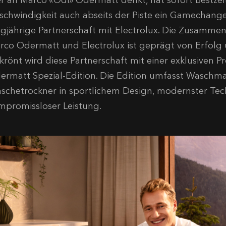
r an Marco «Odi» Odermatt denkt, hat sofort Bestzei
schwindigkeit auch abseits der Piste ein Gamechanger
ngjährige Partnerschaft mit Electrolux. Die Zusamme
rco Odermatt und Electrolux ist geprägt von Erfol
krönt wird diese Partnerschaft mit einer exklusiven P
ermatt Spezial-Edition. Die Edition umfasst Waschm
schetrockner in sportlichem Design, modernster Te
mpromissloser Leistung.