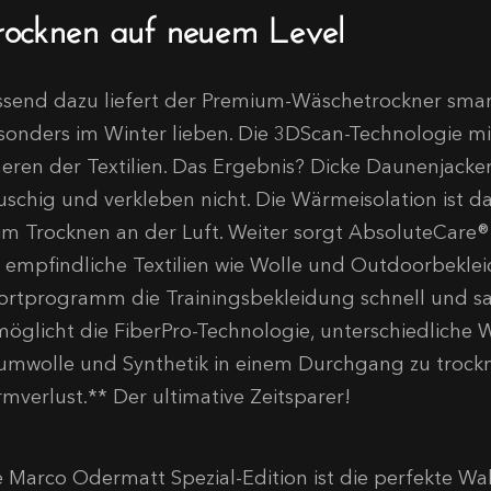
rocknen auf neuem Level
ssend dazu liefert der Premium-Wäschetrockner smart
sonders im Winter lieben. Die 3DScan-Technologie miss
neren der Textilien. Das Ergebnis? Dicke Daunenjack
auschig und verkleben nicht. Die Wärmeisolation ist d
im Trocknen an der Luft. Weiter sorgt AbsoluteCare
r empfindliche Textilien wie Wolle und Outdoorbekle
ortprogramm die Trainingsbekleidung schnell und san
möglicht die FiberPro-Technologie, unterschiedliche
umwolle und Synthetik in einem Durchgang zu trock
rmverlust.** Der ultimative Zeitsparer!
 Marco Odermatt Spezial-Edition ist die perfekte Wahl