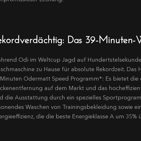
ekordverdächtig: Das 39-Minuten
hrend Odi im Weltcup Jagd auf Hundertstelsekunden
schmaschine zu Hause für absolute Rekordzeit. Das He
 Minuten Odermatt Speed Programm*: Es bietet die d
eckenentfernung auf dem Markt und das hocheffizient 
rd die Ausstattung durch ein spezielles Sportprogra
honendes Waschen von Trainingsbekleidung sowie ei
rgieeffizienz, die die beste Energieklasse A um 35% üb