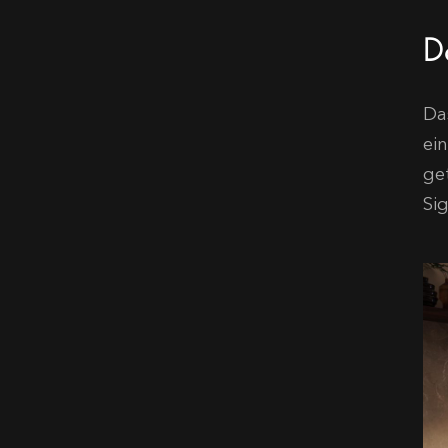
D
Da
ei
ge
Si