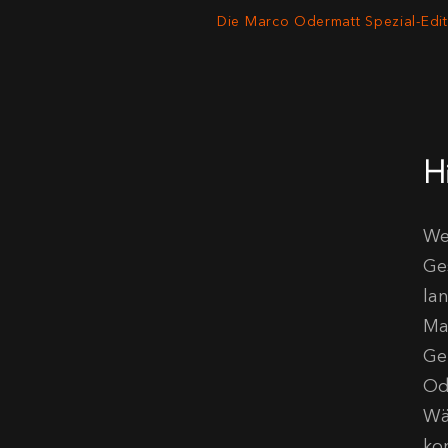
Die Marco Odermatt Spezial-Edit
H
We
Ge
la
Ma
Ge
Od
Wä
ko