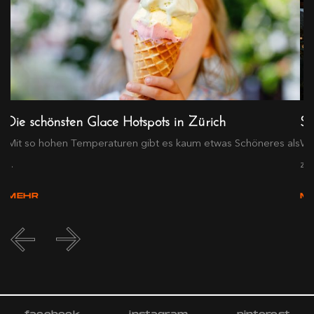
Die schönsten Glace Hotspots in Zürich
So
Mit so hohen Temperaturen gibt es kaum etwas Schöneres als
We
...
zum
MEHR
M