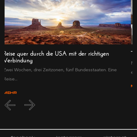
Reise quer durch die USA mit der richtigen
Tr
Verbindung
Na
Zwei Wochen, drei Zeitzonen, fünf Bundesstaaten. Eine
ein
Reise...
M
MEHR