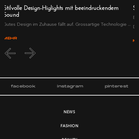
Stilvolle Design-Higlights mit beeindruckendem
Sm
Sound
Ei
Gutes Design im Zuhause fällt auf. Grossartige Technologie ...
D...
MEHR
M
facebook
instagram
pinterest
NEWS
FASHION