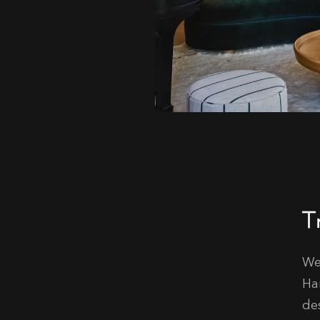
Tr
We
Ha
de