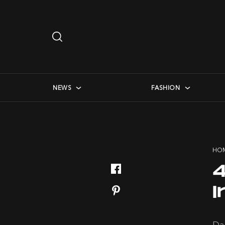
Search
…
checkbox menu
NEWS
FASHION
HO
I