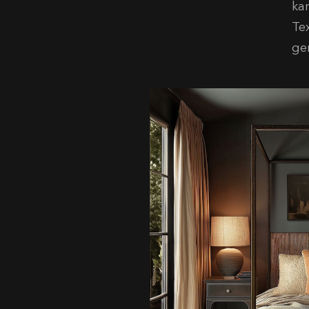
ka
Tex
ge