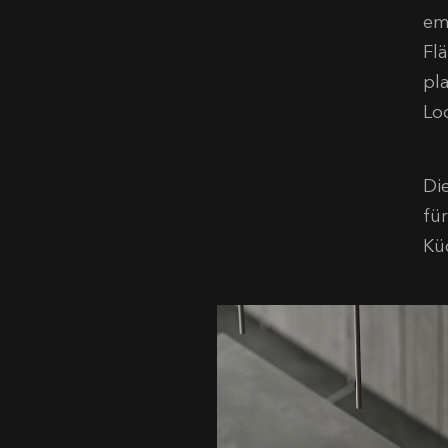
em
Fl
pl
Lo
Die
fü
Kü