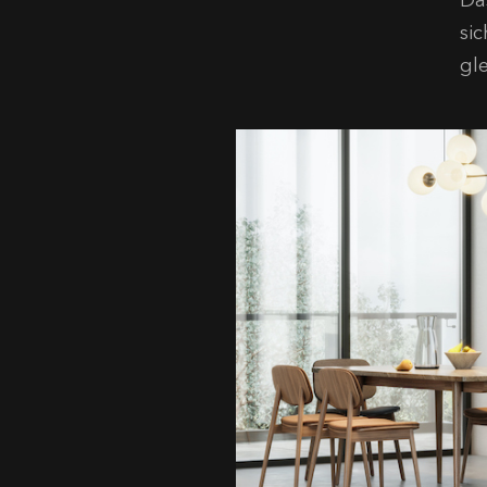
Da
si
gl