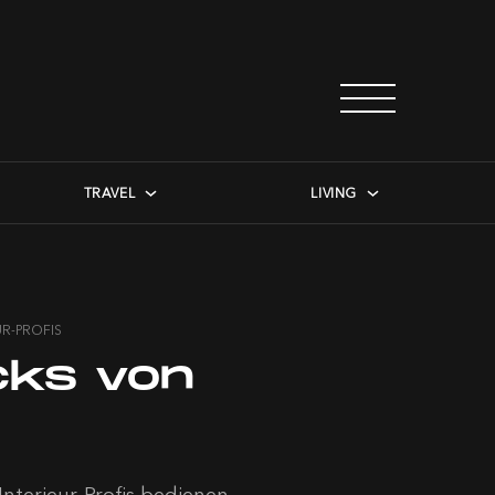
TRAVEL
LIVING
UR-PROFIS
cks von