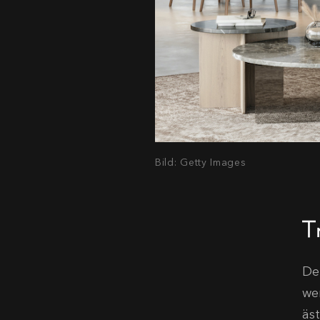
Bild: Getty Images
Tr
De
we
äs