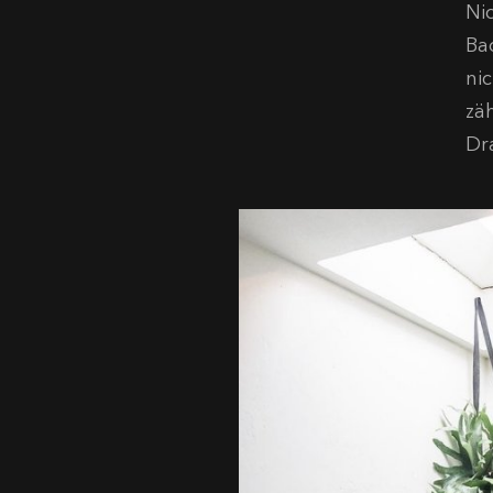
Ni
Ba
ni
zä
Dr