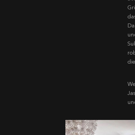
Gr
da
Da
un
Su
ro
di
We
Ja
un