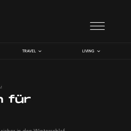
TRAVEL
LIVING
UM
n für