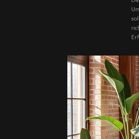
Da
Um
so
ri
Er