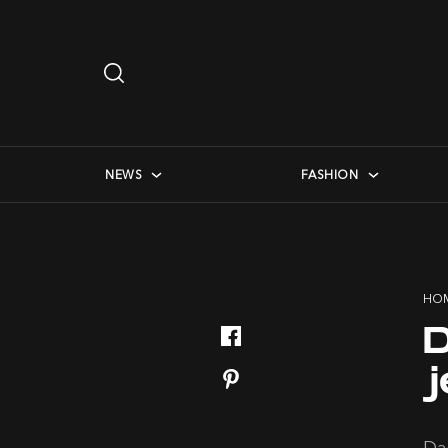
Search
…
checkbox menu
NEWS
FASHION
HO