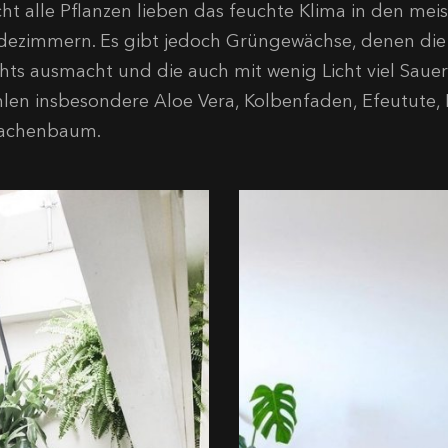
cht alle Pflanzen lieben das feuchte Klima in den mei
dezimmern. Es gibt jedoch Grüngewächse, denen die 
chts ausmacht und die auch mit wenig Licht viel Sauer
hlen insbesondere Aloe Vera, Kolbenfaden, Efeutute
achenbaum.