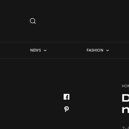
Search
…
checkbox menu
NEWS
FASHION
HO