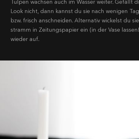
Tulpen wachsen auch im Wasser weiter. Gefällt di
Look nicht, dann kannst du sie nach wenigen Ta
bzw. frisch anschneiden. Alternativ wickelst du s
stramm in Zeitungspapier ein (in der Vase lassen!)
wieder auf.