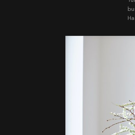
Tul
bu
Ha