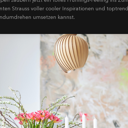
pen zaubern jetzt ein tolles Frühlings-Feeling ins Zu
nten Strauss voller cooler Inspirationen und toptren
ndumdrehen umsetzen kannst.