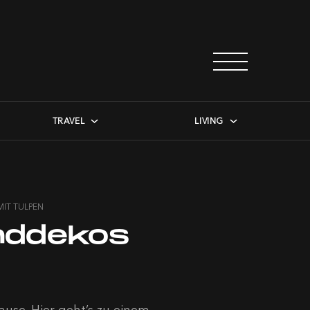
TRAVEL
LIVING
IT TULPEN
nddekos