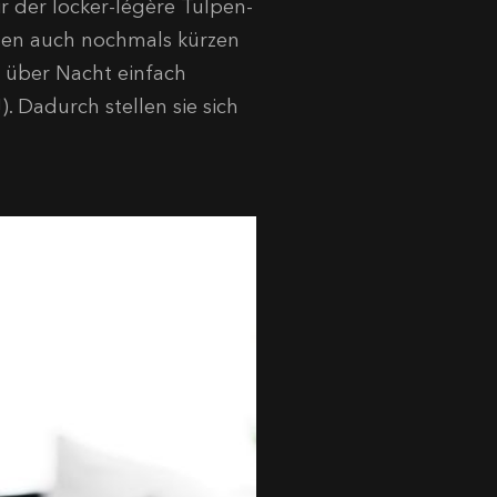
r der locker-légère Tulpen-
gen auch nochmals kürzen
ie über Nacht einfach
. Dadurch stellen sie sich