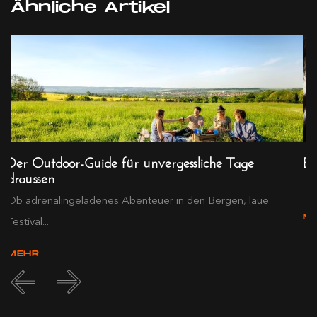
Ähnliche Artikel
Der Outdoor-Guide für unvergessliche Tage
Er
draussen
...
Ob adrenalingeladenes Abenteuer in den Bergen, laue
M
Festival...
MEHR