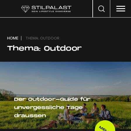
Search
…
HOME
THEMA: OUTDOOR
Thema:
Outdoor
Der Outdoor-Guide für
unvergessliche Tage
draussen
MEHR