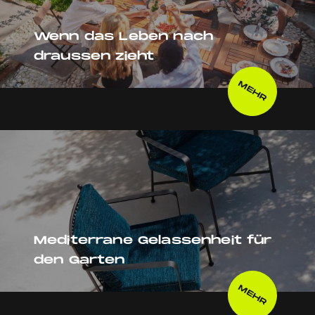
Wenn das Leben nach
draussen zieht
MEHR
Mediterrane Gelassenheit für
den Garten
MEHR