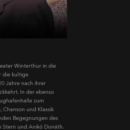
eater Winterthur in die
die kultige
0 Jahre nach ihrer
ückkehrt.
In der ebenso
lughafenhalle zum
, Chanson und Klassik
henden Begegnungen des
an Stern und Anikó Donáth.