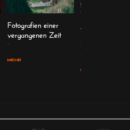
Fotografien einer
Jodelklänge und
vergangenen Zeit
Alphornmusik i
Basel
...
...
MEHR
MEHR