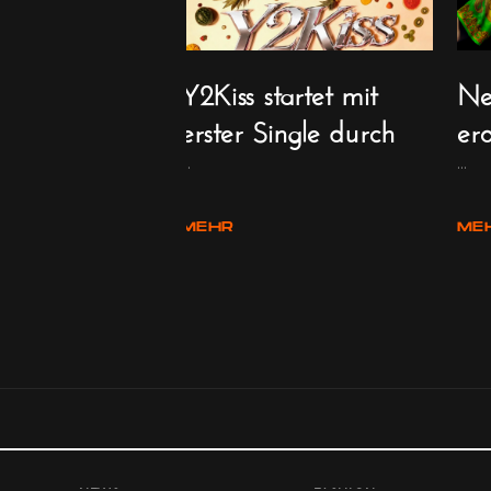
n Tour:
Y2Kiss startet mit
Neu
 Promi
erster Single durch
er
 das Engadin
...
...
MEHR
ME