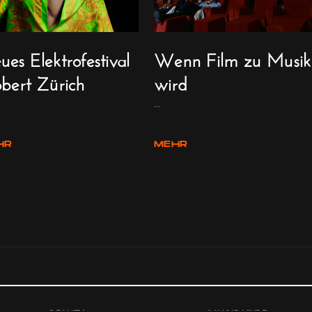
es Elektrofestival
Wenn Film zu Musik
obert Zürich
wird
...
HR
MEHR