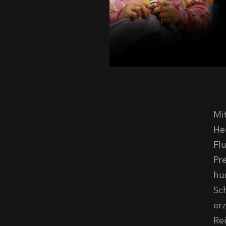
Mi
He
Fl
Pr
hu
Sc
er
Re