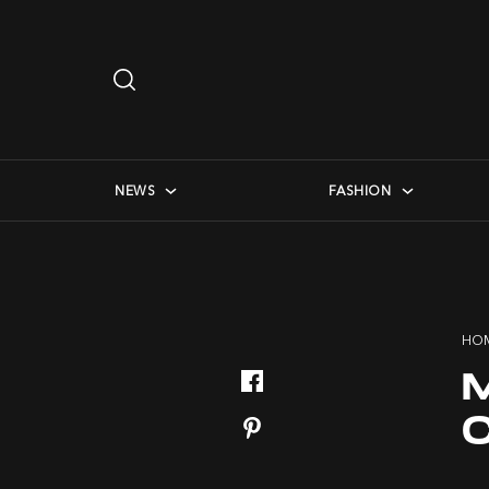
Search
…
checkbox menu
NEWS
FASHION
HO