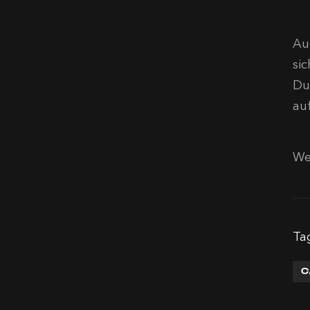
Au
si
Du
au
We
Ta
C