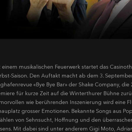
t einem musikalischen Feuerwerk startet das Casinoth
rbst-Saison. Den Auftakt macht ab dem 3. September 
ughafenrevue «Bye Bye Bar» der Shake Company, die 2
emiere für kurze Zeit auf die Winterthurer Bühne zur
morvollen wie berührenden Inszenierung wird eine F
hauplatz grosser Emotionen. Bekannte Songs aus Pop
zählen von Sehnsucht, Hoffnung und den überrasc
isens. Mit dabei sind unter anderem Gigi Moto, Adri