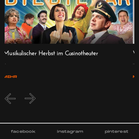
Musikalischer Herbst im Casinotheater
Vo
...
...
MEHR
M
facebook
instagram
pinterest