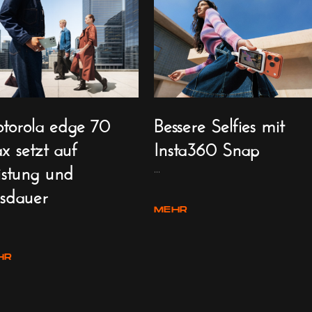
torola edge 70
Bessere Selfies mit
x setzt auf
Insta360 Snap
istung und
...
sdauer
MEHR
HR