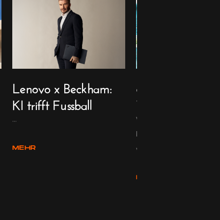
Lenovo x Beckham:
8 neue und nütz
KI trifft Fussball
WhatsApp-Trick
...
WhatsApp bleibt eine de
beliebtesten Messaging
weltwei...
MEHR
MEHR