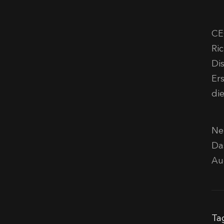
CE
Ri
Di
Er
di
Ne
Da
Au
Ta