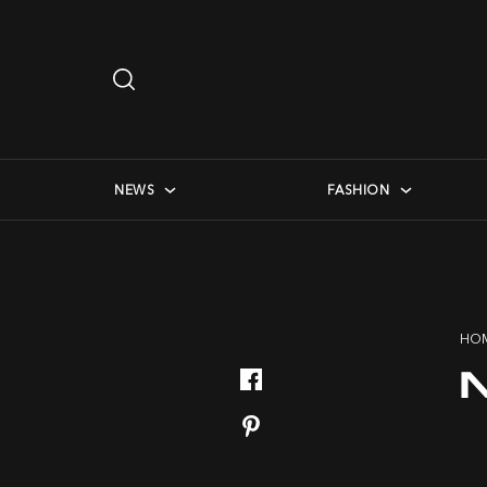
Search
…
checkbox menu
NEWS
FASHION
HO