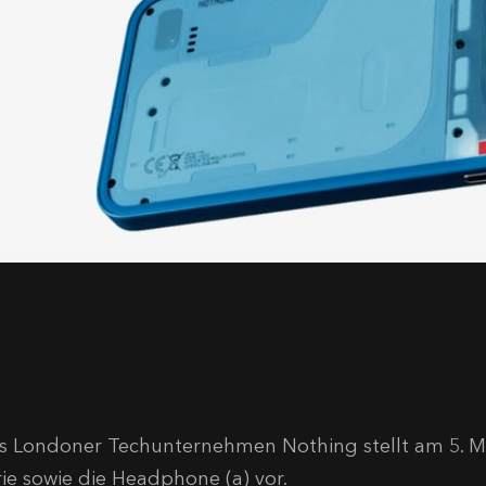
s Londoner Techunternehmen Nothing stellt am 5. Mä
rie sowie die Headphone (a) vor.